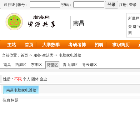
通行证 |
帐号：
密码：
注册
|
登录
所属栏
南昌
关 键 
索
主站
首页
大学数学
考研考博
招聘
求职简历
当前位置：
首页
->
服务-生活类
->
电脑家电维修
南昌
西湖区
东湖区
青山湖区
青云谱区
湾里区
性质：
不限
个人
团体
企业
南昌电脑家电维修
信息标题