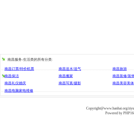
南昌服务-生活类的所有分类:
南昌订票/特价机票
南昌送水/送气
南昌旅游
南昌保洁
南昌搬家
南昌装修/装
南昌礼仪婚庆
南昌写真/摄影
南昌美容美
南昌电脑家电维修
Copyright@www.hanhai.org/ziyua
Powered by
PHP16