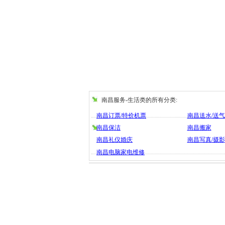
南昌服务-生活类的所有分类:
南昌订票/特价机票
南昌送水/送气
南昌保洁
南昌搬家
南昌礼仪婚庆
南昌写真/摄影
南昌电脑家电维修