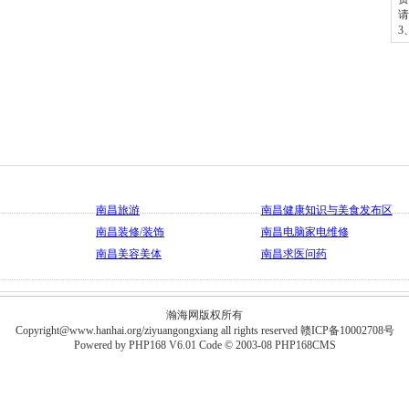
请
3
南昌旅游
南昌健康知识与美食发布区
南昌装修/装饰
南昌电脑家电维修
南昌美容美体
南昌求医问药
瀚海网版权所有
Copyright@www.hanhai.org/ziyuangongxiang all rights reserved
赣ICP备10002708号
Powered by
PHP168 V6.01
Code © 2003-08
PHP168CMS