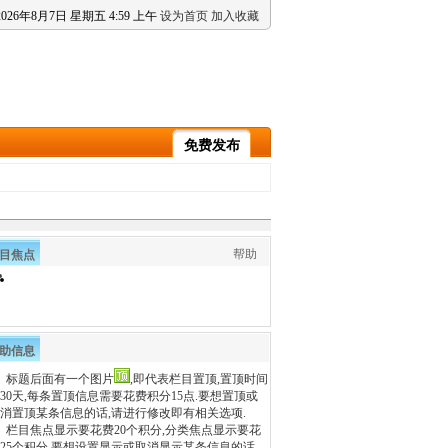
2026
年
8
月
7
日
星期五
4
:
59
上午
设为首页
加入收藏
免费发布
帮助
目焦点
助信息
、标题后面有一个图片
,即代表栏目置顶,置顶时间
30天,每条置顶信息需要花费积分15点.要想置顶或
消置顶某条信息的话,请进行修改即有相关选项.
、栏目焦点显示要花费20个积分,分类焦点显示要花
25个积分.要想设置显示或取消显示某条信息的话,