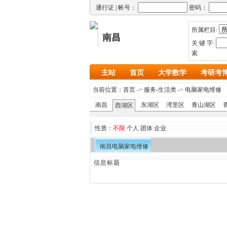
通行证 |
帐号：
密码：
所属栏目:
南昌
关 键 字:
索
主站
首页
大学数学
考研考
当前位置：
首页
->
服务-生活类
->
电脑家电维修
南昌
东湖区
湾里区
青山湖区
西湖区
性质：
不限
个人
团体
企业
南昌电脑家电维修
信息标题