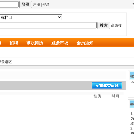
注册
|
登录
高级搜
博
招聘
求职简历
跳蚤市场
会员须知
青云谱区
栏
性质
时间
帮
1
为
取
2
费