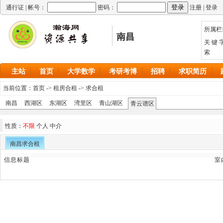
通行证 |
帐号：
密码：
注册
|
登录
所属栏
南昌
关 键 
索
主站
首页
大学数学
考研考博
招聘
求职简历
当前位置：
首页
->
租房合租
->
求合租
南昌
西湖区
东湖区
湾里区
青山湖区
青云谱区
性质：
不限
个人
中介
南昌求合租
信息标题
室