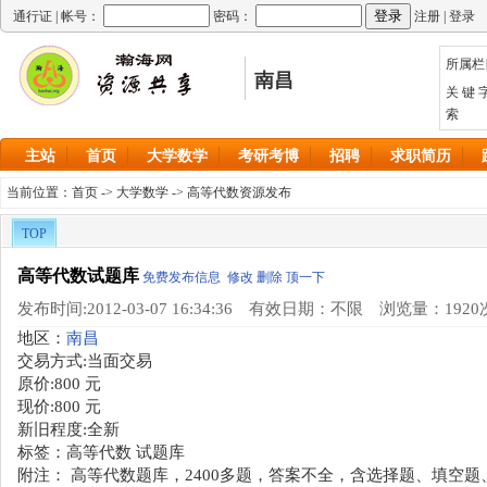
通行证 |
帐号：
密码：
注册
|
登录
所属栏
南昌
关 键 
索
主站
首页
大学数学
考研考博
招聘
求职简历
当前位置：
首页
->
大学数学
->
高等代数资源发布
TOP
高等代数试题库
免费发布信息
修改
删除
顶一下
发布时间:2012-03-07 16:34:36 有效日期：不限 浏览量：1920
地区：
南昌
交易方式:
当面交易
原价:
800 元
现价:
800 元
新旧程度:
全新
标签：高等代数 试题库
附注： 高等代数题库，2400多题，答案不全，含选择题、填空题