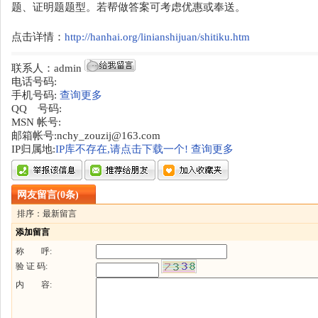
题、证明题题型。若帮做答案可考虑优惠或奉送。
点击详情：
http://hanhai.org/linianshijuan/shitiku.htm
联系人：admin
电话号码:
手机号码:
查询更多
QQ 号码:
MSN 帐号:
邮箱帐号:nchy_zouzij@163.com
IP归属地:
IP库不存在,请点击下载一个!
查询更多
网友留言(0条)
排序：最新留言
添加留言
称 呼:
验 证 码:
内 容: