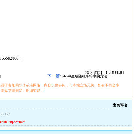
166592806' );
【
关闭窗口
】【
我要打印
】
下一篇:
法
php中生成随机字符串的方法
来源于各相关媒体或者网络，内容仅供参阅，与本站立场无关。如有不符合事
，本站立即删除。谢谢监督。】
发表评论
33.157
niable importance!