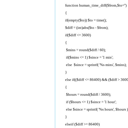
function human_time_diff($from,$to='')
{
if(empty($to)) $to = time();
$diff = (int)abs($to - $from);
if($diff <= 3600)
{
$mins = round($diff / 60);
if($mins <= 1) $since = '1 min';
else $since = sprintf( '%s mins', $mins)
}
else if(($diff <= 86400) && ($diff > 3600
{
$hours = round($diff / 3600);
if ($hours <= 1) $since = '1 hour';
else $since = sprintf( '%s hours', $hours )
}
elseif ($diff >= 86400)