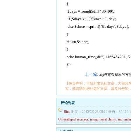
{
$days = round($diff / 86400);
if ($days <= 1) $since = '1 day';
else $since = sprintf( '%s days', $days );
}
return $since;
}
echo human_time_diff( '1166454231', '2
?>
上一篇:
asp连接数据库的方
【免责声明：本站所发表的文章，大部分
实，或影响到您利益的文章，请及时告知
评论列表
Bittu
时间：2015/7/9 23:09:14 来自：80.112.1
Unleaalleprd accuracy, unequivocal clarity, and unde