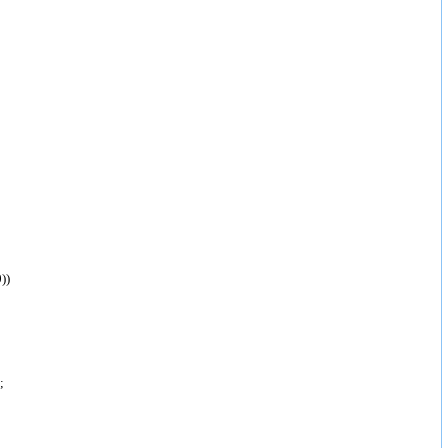
;
))
;